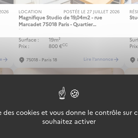
 2026
LOCATION
POSTÉE LE
27 JUILLET 2026
RÉS
Magnifique Studio de 19,04m2 - rue
Stu
Marcadet 75018 Paris - Quartier
Montmartre
Surface
19m²
Sur
CC
Prix
800
€
Prix
ce
Lire l‘annonce
75018 - Paris 18
se des cookies et vous donne le contrôle sur
souhaitez activer
2026
RÉSIDENCE
POSTÉE LE
30 JUIN 2026
RÉS
Appartement T2
Stu