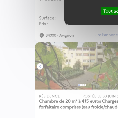
Tout a
Surface
28m²
CC
Prix
495
€
Lire l‘annon
84000 - Avignon
Image 1 sur 4
Image 2 sur 4
Image 3 sur 4
Image 4 sur 4
RÉSIDENCE
POSTÉE LE
30 JUIN 
Chambre de 20 m² à 415 euros Charge
forfaitaire comprises (eau froide/chaud
électricité /chauffage)