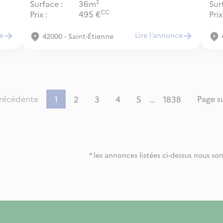
Surface
36m²
Sur
CC
Prix
495
€
Prix
ce
Lire l‘annonce
42000 - Saint-Étienne
récédente
Page s
1
2
3
4
5
…
1838
*
les annonces listées ci-dessus nous son