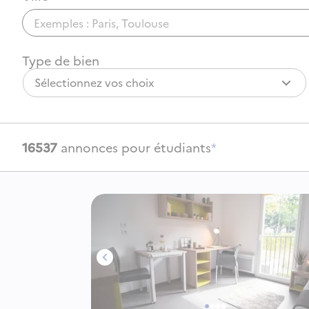
Type de bien
Sélectionnez vos choix
16537
annonces pour étudiants
*
Image 1 sur 4
Image 2 sur 4
Image 3 sur 4
Image 4 sur 4