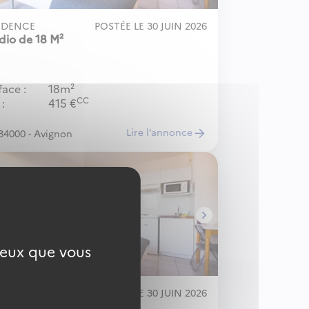
IDENCE
POSTÉE LE
30 JUIN 2026
dio de 18 M²
face
18m²
CC
415
€
Lire l‘annonce
84000 - Avignon
 ceux que vous
IDENCE
POSTÉE LE
30 JUIN 2026
dio de 18 M² avec balcon