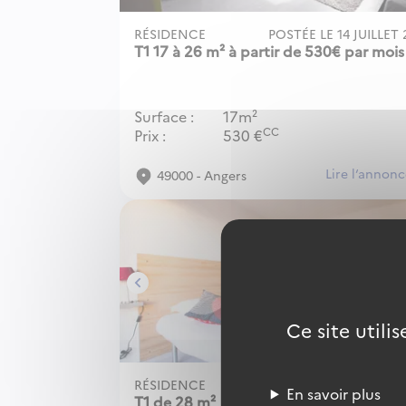
RÉSIDENCE
POSTÉE LE
14 JUILLET
T1 17 à 26 m² à partir de 530€ par mois
Surface
17m²
CC
Prix
530
€
Lire l‘annon
49000 - Angers
Ce site utili
Image 1 sur 4
Image 2 sur 4
Image 3 sur 4
Image 4 sur 4
RÉSIDENCE
POSTÉE LE
29 JUILLET 
En savoir plus
T1 de 28 m²