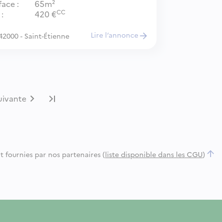
face
65m²
CC
420
€
Lire l‘annonce
42000 - Saint-Étienne
uivante
t fournies par nos partenaires (
liste disponible dans les
CGU
)