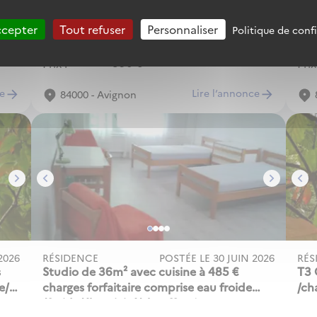
ccepter
Tout refuser
Personnaliser
Politique de conf
Surface
30m²
Sur
CC
Prix
590
€
Prix
ce
Lire l‘annonce
84000 - Avignon
2026
RÉSIDENCE
POSTÉE LE
30 JUIN 2026
RÉS
s
Studio de 36m² avec cuisine à 485 €
T3 
e/
charges forfaitaire comprise eau froide
/ch
/froide/électricité/chauffage)