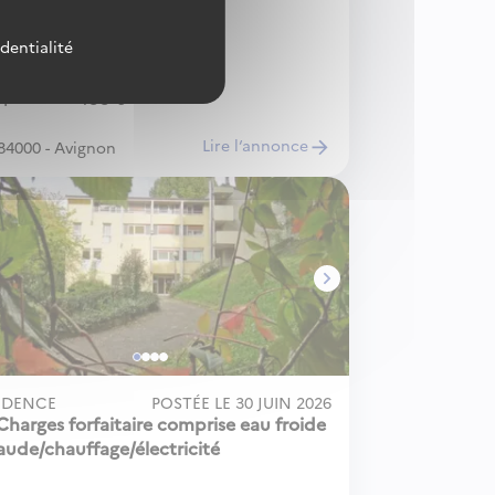
identialité
face
18m²
CC
455
€
Lire l‘annonce
84000 - Avignon
IDENCE
POSTÉE LE
30 JUIN 2026
Charges forfaitaire comprise eau froide
aude/chauffage/électricité