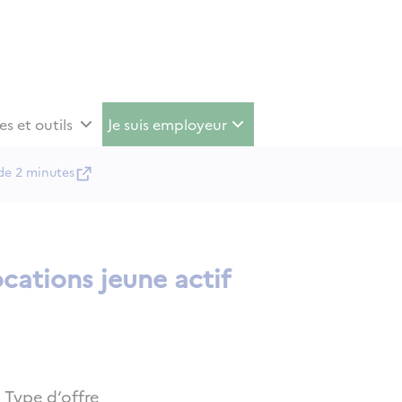
es et outils
Je suis employeur
de 2 minutes
cations jeune actif
Type d‘offre