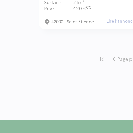
Surface
21m²
CC
Prix
420
€
Lire l‘annon
42000 - Saint-Étienne
Page p