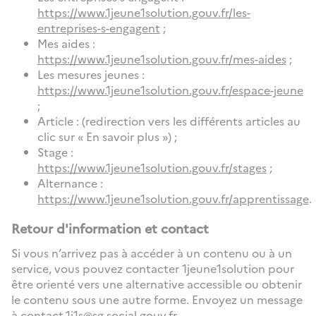
https://www.1jeune1solution.gouv.fr/les-
entreprises-s-engagent
;
Mes aides :
https://www.1jeune1solution.gouv.fr/mes-aides
;
Les mesures jeunes :
https://www.1jeune1solution.gouv.fr/espace-jeune
;
Article : (redirection vers les différents articles au
clic sur « En savoir plus ») ;
Stage :
https://www.1jeune1solution.gouv.fr/stages
;
Alternance :
https://www.1jeune1solution.gouv.fr/apprentissage
.
Retour d'information et contact
Si vous n’arrivez pas à accéder à un contenu ou à un
service, vous pouvez contacter 1jeune1solution pour
être orienté vers une alternative accessible ou obtenir
le contenu sous une autre forme. Envoyez un message
à
contact-1j1s@sg.social.gouv.fr
.