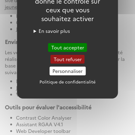
donne le contrôle sur
site du ministère des Solidarités et de la Santé -
1
jeune 1 solution
ceux que vous
HTML 5
souhaitez activer
CSS
Javascript
En savoir plus
Environnement de test
Tout accepter
Les vérifications de restitution de contenus ont été
réalisées sur la base de la combinaison fournie par la
Tout refuser
base de référence du RGAA 4.1, avec les versions
Personnaliser
suivantes :
NVDA 2019.2.1 et Firefox
Politique de confidentialité
JAWS 2018 et Internet Edge
VoiceOver Mac OS 10.14 et Safari : 13.0.3
Outils pour évaluer l'accessibilité
Contrast Color Analyser
Assistant RGAA V4.1
Web Developer toolbar