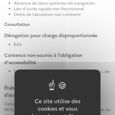
Absence de deux systèmes de navigation.
Lien d'accès rapide non fonctionnel
Ordre de tabulation non cohérent
Consultation
Dérogation pour charge disproportionnée
RAS
Contenus non-soumis à l'obligation
d'accessibilité
Solution externe de gestion des offres emploi, de
stage et d’alternance
Établissement de cette déclaration
d'accessibilité
Ce site utilise des
Cette déclaration d'accessibilité a été établie le
cookies et vous
06.10.2022 Technologies utilisées pour la réalisation du