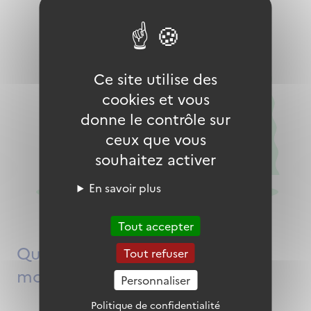
Ce site utilise des
cookies et vous
donne le contrôle sur
ceux que vous
souhaitez activer
En savoir plus
Tout accepter
Quels avantages à rejoindre la
Tout refuser
mobilisation pour les jeunes ?
Personnaliser
Politique de confidentialité