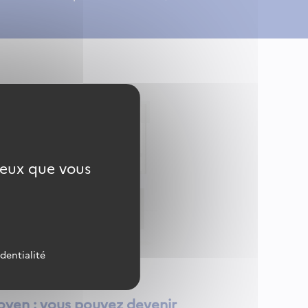
 ceux que vous
identialité
toyen : vous pouvez devenir