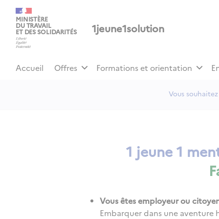
Panneau de gestion des cookies
MINISTÈRE
1jeune1solution
DU TRAVAIL
ET DES SOLIDARITÉS
Accueil
Offres
Formations et orientation
E
Vous souhaitez 
1 jeune 1 ment
F
Vous êtes employeur ou citoyen
Embarquer dans une aventure hu