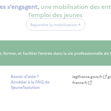
es s’engagent,
une mobilisation des ent
l’emploi des jeunes
Rejoindre la mobilisation
er, et faciliter l’entrée dans la vie professionnelle de tou
Besoin d’aide ?
legifrance.gouv.fr
g
Accéder à la FAQ de
france.fr
1jeune1solution