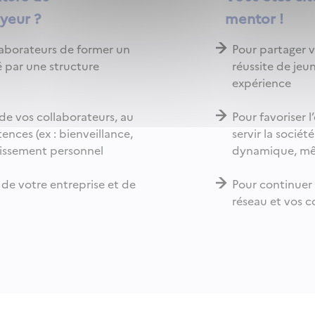
yeur ?
mentor !
ollaborateurs de former un
Pour partager v
 par une structure
réussite de jeu
expérience
 de vos collaborateurs, au
Pour favoriser 
ces (ex : bienveillance,
servir la sociét
uissement personnel
dynamique, mêm
 de votre entreprise et de
Pour continuer
réseau et vos 