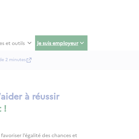
es et outils
Je suis employeur
de 2 minutes
aider à réussir
 !
voriser l‘égalité des chances et