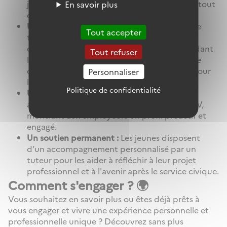
jeunes une conscience des enjeux sociétaux tout
En savoir plus
en renforçant leur engagement citoyen.
Un renforcement de la confiance en soi :
Une
Tout accepter
telle expérience favorise également le
développement de la confiance en soi, pendant
Tout refuser
les missions les jeunes apprennent à mieux se
connaître et à définir leurs objectifs de vie pour
Personnaliser
la suite.
Politique de confidentialité
Un réel levier professionnel :
Les expériences
acquises en service civique enrichissent le CV,
montrant aux employeurs un profil proactif et
engagé.
Un soutien permanent :
Les jeunes disposent
d’un accompagnement personnalisé par un
tuteur pour les aider à réfléchir à leur projet
professionnel et à l'avenir après le service civique.
Comment s'engager ? 🌍
Vous souhaitez en savoir plus ou êtes déjà prêts à
vous engager et vivre une expérience personnelle et
professionnelle unique ? Découvrez sans plus