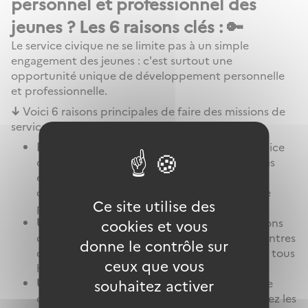
personnel et professionnel des
jeunes ? Les 6 raisons clés : 🔑
Le service civique ne se limite pas à un simple
engagement des jeunes : c'est surtout une
opportunité unique de développement personnelle
et professionnelle.
↓
Voici 6 raisons principales de faire des missions de
service civique :
Le développement de compétences :
le service
civique permet l'acquisition de compétences
essentielles comme le travail d'équipe et la
communication, préparant les jeunes à la vie
Ce site utilise des
professionnelle.
Une vraie ouverture sur la société :
Les missions
cookies et vous
de service civique favorisent plusieurs rencontres
donne le contrôle sur
différentes, avec des personnes et profils de tous
ceux que vous
horizons !
souhaitez activer
Une prise de conscience sociétale :
Le service
civique est également le moyen d’éveiller chez les