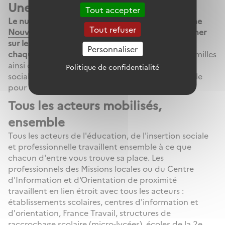
Une plateforme pour informer
Tout accepter
Le numéro vert est accompagné d'une plateforme
Tout refuser
Nouvelle Chances
gérée par l'ONISEP pour informer
sur les solutions variées et concrètes adaptées à
Personnaliser
chaque situation.
Elle s'adresse à vous et à vos familles
ainsi qu'aux acteurs de l'éducation, de l'insertion
Politique de confidentialité
sociale et professionnelle tous mobilisés, ensemble
pour que chacun d'entre vous trouve sa place.
Tous les acteurs mobilisés,
ensemble
Tous les acteurs de l'éducation, de l'insertion sociale
et professionnelle travaillent ensemble à ce que
chacun d'entre vous trouve sa place. Les
professionnels des Missions locales ou du Centre
d'Information et d'Orientation de proximité
travaillent en lien étroit avec tous les acteurs :
établissements scolaires, centres d'information et
d'orientation, France Travail, structures de
raccrochage scolaire (micro-lycées), écoles de la 2e