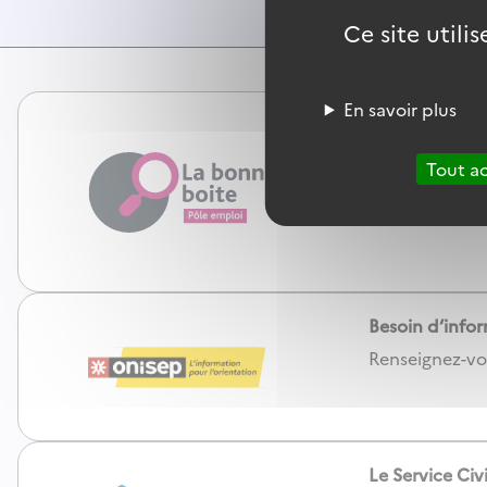
Ce site utili
En savoir plus
Et si vous con
N’envoyez plus
Tout a
elles n’ont pa
mois.
Besoin d‘infor
Renseignez-vou
Le Service Civ