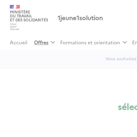
Panneau de gestion des cookies
MINISTÈRE
1jeune1solution
DU TRAVAIL
ET DES SOLIDARITÉS
Accueil
Offres
Formations et orientation
E
Vous souhaitez 
séle