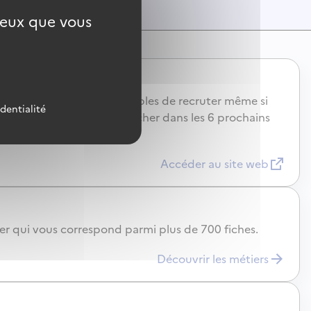
 ceux que vous
s qui peuvent être susceptibles de recruter même si
identialité
ui vont probablement embaucher dans les 6 prochains
Accéder au site web
ier qui vous correspond parmi plus de 700 fiches.
Découvrir les métiers