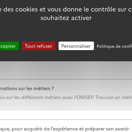
Découvrez des services faits pour vous
se des cookies et vous donne le contrôle sur
souhaitez activer
tactiez directement les entreprises ?
 vos CV au hasard ! Identifiez et contactez les entreprise
ccepter
Tout refuser
Personnaliser
Politique de conf
s déposé d’offres. Nos outils détectent les entreprises q
mations sur les métiers ?
s sur les différents métiers avec l’ONISEP. Trouvez un mét
ique, pour acquérir de l’expérience et préparer son avenir